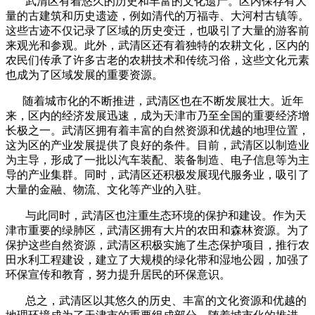
武清区有着悠久的历史和丰富的文化遗产。区内保存有大
量的古建筑和历史遗迹，例如清代的万福寺、大河村古镇等。
这些古迹不仅记录了区域的历史变迁，也吸引了大量的游客前
来观光和参观。此外，武清区还有着独特的农耕文化，区内的
农民们传承了许多古老的农耕技术和传统习俗，这些文化元素
也成为了区域发展的重要资源。
随着城市化的不断推进，武清区也在不断发展壮大。近年
来，区内的经济发展迅速，成为天津市乃至全国的重要经济增
长极之一。武清区拥有着丰富的自然资源和优越的地理位置，
这为区的产业发展提供了良好的条件。目前，武清区以制造业
为主导，形成了一批以汽车装配、装备制造、电子信息等为主
导的产业集群。同时，武清区还积极发展现代服务业，吸引了
大量的金融、物流、文化等产业的入驻。
与此同时，武清区也注重生态环境的保护和建设。作为天
津市重要的绿肺区，武清区拥有大片的农田和森林资源。为了
保护这些自然资源，武清区积极实施了生态保护项目，推行农
田水利工程建设，建立了大规模的绿化带和湿地公园，加强了
环保宣传和教育，努力提升居民的环保意识。
总之，武清区以其悠久的历史、丰富的文化资源和优越的