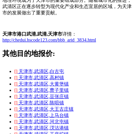
地理环境成为了天津市的重要组成部分。随着城市化的推进，
武清区正在逐步转型为现代化产业和生态宜居的区域，为天津
市的发展做出了重要贡献。
天津市港口武清,武清,天津市
详情：
http://chedui.hscode123.com/bbb_arid_3834.html
其他目的地报价:
[]
天津市,武清区,白古屯
[]
天津市,武清区,高村镇
[]
天津市,武清区,大黄堡镇
[]
天津市,武清区,曹子里镇
[]
天津市,武清区,豆张庄镇
[]
天津市,武清区,陈咀镇
[]
天津市,武清区,大王古庄镇
[]
天津市,武清区,上马台镇
[]
天津市,武清区,河北屯镇
[]
天津市,武清区,汊沽港镇