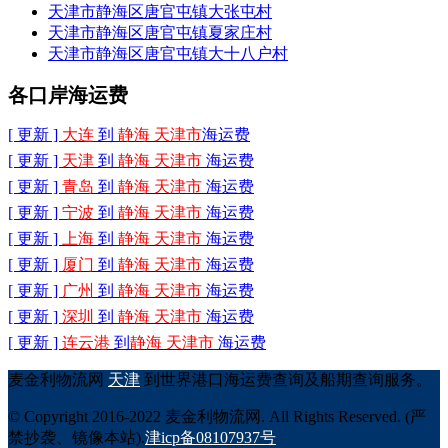
天津市静海区唐官屯镇大张屯村
天津市静海区唐官屯镇夏家庄村
天津市静海区唐官屯镇大十八户村
各口岸海运费
[ 更新 ]
大连
到
静海 天津市
海运费
[ 更新 ]
天津
到
静海 天津市
海运费
[ 更新 ]
青岛
到
静海 天津市
海运费
[ 更新 ]
宁波
到
静海 天津市
海运费
[ 更新 ]
上海
到
静海 天津市
海运费
[ 更新 ]
厦门
到
静海 天津市
海运费
[ 更新 ]
广州
到
静海 天津市
海运费
[ 更新 ]
深圳
到
静海 天津市
海运费
[ 更新 ]
连云港
到
静海 天津市
海运费
麦金利物流网
天津
到世界港口海运费查询及船期查询服务。
© Copyright 2016-2022 麦金利物流网. All Rights Reserved. (严
禁抄袭、镜像本站).
津icp备08107937号